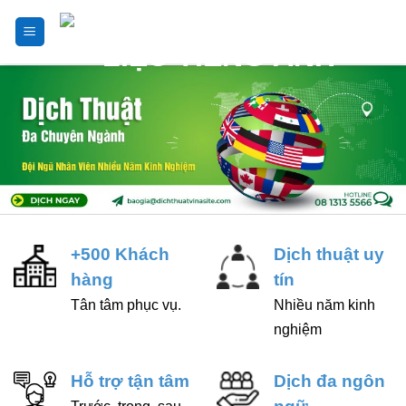
Skip
to
content
+500 Khách
Dịch thuật uy
hàng
tín
Tân tâm phục vụ.
Nhiều năm kinh
nghiệm
Hỗ trợ tận tâm
Dịch đa ngôn