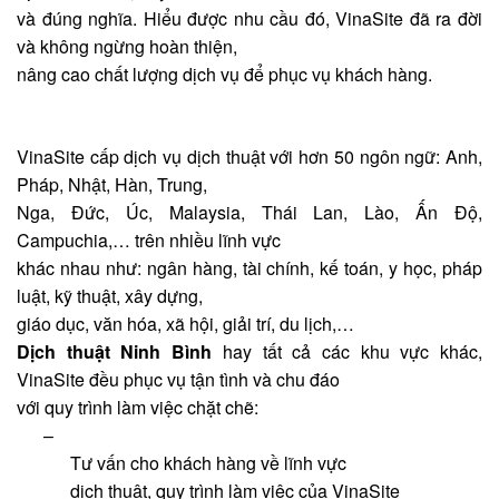
và đúng nghĩa. Hiểu được nhu cầu đó, VinaSite đã ra đời
và không ngừng hoàn thiện,
nâng cao chất lượng dịch vụ để phục vụ khách hàng.
VinaSite cấp dịch vụ dịch thuật với hơn 50 ngôn ngữ: Anh,
Pháp, Nhật, Hàn, Trung,
Nga, Đức, Úc, Malaysia, Thái Lan, Lào, Ấn Độ,
Campuchia,… trên nhiều lĩnh vực
khác nhau như: ngân hàng, tài chính, kế toán, y học, pháp
luật, kỹ thuật, xây dựng,
giáo dục, văn hóa, xã hội, giải trí, du lịch,…
Dịch thuật Ninh Bình
hay tất cả các khu vực khác,
VinaSite đều phục vụ tận tình và chu đáo
với quy trình làm việc chặt chẽ:
–
Tư vấn cho khách hàng về lĩnh vực
dịch thuật, quy trình làm việc của VinaSite