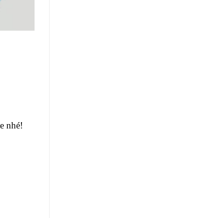
te nhé!