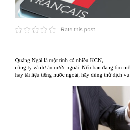
Rate this post
Quảng Ngãi là một tỉnh có nhiều KCN,
công ty và dự án nước ngoài. Nếu bạn đang tìm một
hay tài liệu tiếng nước ngoài, hãy dùng thử dịch v