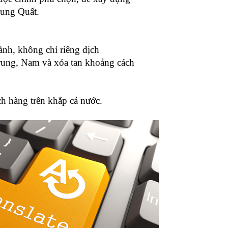
Dung Quất.
hành, không chỉ riêng dịch
rung, Nam và xóa tan khoảng cách
ch hàng trên khắp cả nước.