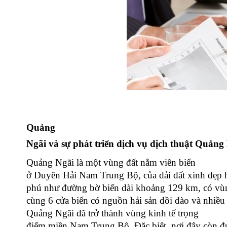
Quảng
Ngãi và sự phát triển dịch vụ dịch thuật Quảng
Quảng Ngãi là một vùng đất nằm viên biển
ở Duyên Hải Nam Trung Bộ, của dải đất xinh đẹp hì
phú như đường bờ biển dài khoảng 129 km, có vùn
cùng 6 cửa biển có nguồn hải sản dồi dào và nhiều 
Quảng Ngãi đã trở thành vùng kinh tế trọng
điểm miền Nam Trung Bộ. Đặc biệt, nơi đây còn đ