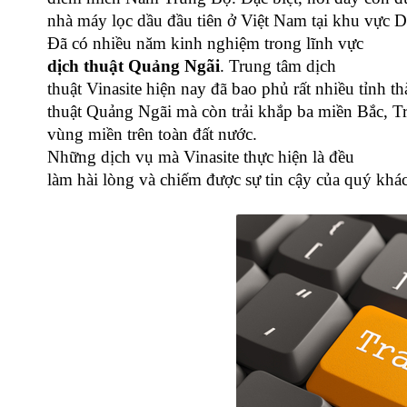
nhà máy lọc dầu đầu tiên ở Việt Nam tại khu vực 
Đã có nhiều năm kinh nghiệm trong lĩnh vực
dịch thuật Quảng Ngãi
. Trung tâm dịch
thuật Vinasite hiện nay đã bao phủ rất nhiều tỉnh t
thuật Quảng Ngãi mà còn trải khắp ba miền Bắc, T
vùng miền trên toàn đất nước.
Những dịch vụ mà Vinasite thực hiện là đều
làm hài lòng và chiếm được sự tin cậy của quý khá