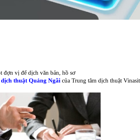
 đợn vị để dịch văn bản, hồ sơ
ụ
dịch thuật Quảng Ngãi
của Trung tâm dịch thuật Vinasi