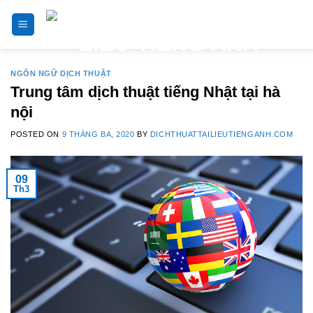
Skip
to
content
NGÔN NGỮ DỊCH THUẬT
Trung tâm dịch thuật tiếng Nhật tại hà
nội
POSTED ON
9 THÁNG BA, 2020
BY
DICHTHUATTAILIEUTIENGANH.COM
09
Th3