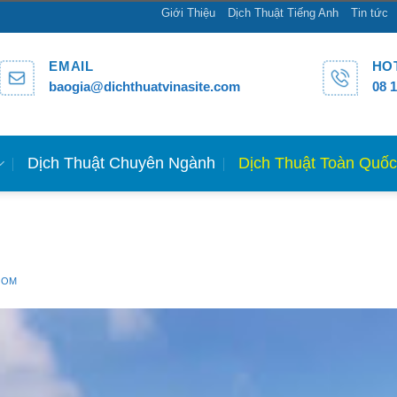
Giới Thiệu
Dịch Thuật Tiếng Anh
Tin tức
EMAIL
HO
baogia@dichthuatvinasite.com
08 
Dịch Thuật Chuyên Ngành
Dịch Thuật Toàn Quố
COM