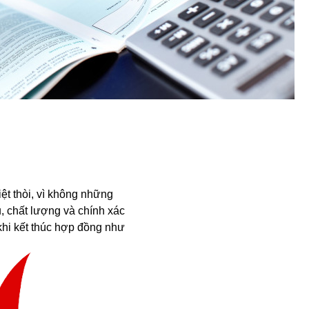
ệt thòi, vì không những
, chất lượng và chính xác
khi kết thúc hợp đồng như