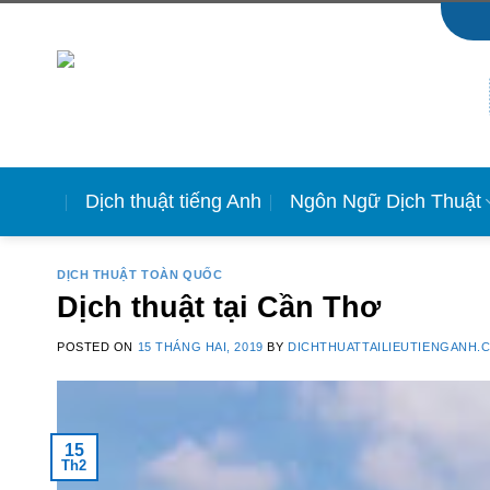
Skip
to
content
Dịch thuật tiếng Anh
Ngôn Ngữ Dịch Thuật
DỊCH THUẬT TOÀN QUỐC
Dịch thuật tại Cần Thơ
POSTED ON
15 THÁNG HAI, 2019
BY
DICHTHUATTAILIEUTIENGANH.
15
Th2