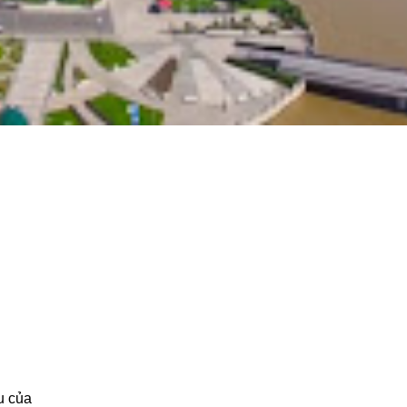
u của