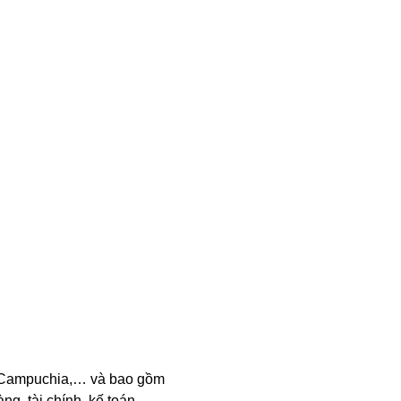
i, Campuchia,… và bao gồm
ng, tài chính, kế toán,