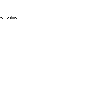
yến online