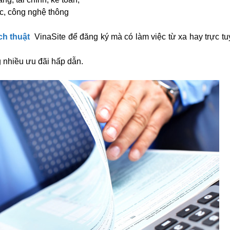
học, công nghệ thông
ch thuật
VinaSite để đăng ký mà có làm việc từ xa hay trực tu
g nhiều ưu đãi hấp dẫn.