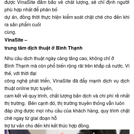
được VinaSite đảm bảo về chất lượng, sẽ chỉ định người
phù hợp nhất để phân bố
dự án, đồng thời thực hiện kiểm soát chặt chẽ cho đến khi
ra sản phẩm cuối
cùng.
VinaSite –
trung tâm dịch thuật ở Bình Thạnh
Nhu cầu dịch thuật ngày càng tăng cao, không chỉ ở
Bình Thạnh mà còn phổ biến rộng rãi trên khắp cả nước. Vì
thế, với thời đại
công nghệ phát triển, VinaSite đã đẩy mạnh dịch vụ dịch
thuật online trực tuyến,
cam kết về quy trình, chất lượng bản dịch và chi phí rẻ nhất
thị trường.
Bên cạnh đó, thị trường truyền thống vẫn luôn
đáp ứng được mọi nhu cầu của khách hàng, quy trình chặt
chẽ ngay từ giai đoạn hỗ
trợ tư vấn cho đến khi kết thúc hợp đồng.