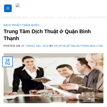
Skip
to
content
DỊCH THUẬT TOÀN QUỐC
Trung Tâm Dịch Thuật ở Quận Bình
Thạnh
POSTED ON
18 THÁNG HAI, 2019
BY
DICHTHUATTAILIEUTIENGANH.COM
18
Th2