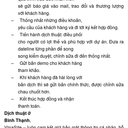
sẽ gửi báo giá vào mail, trao đổi và thương lượng
với khách hàng.
–
Thống nhất những điều khoản,
yêu cầu của khách hàng và đi tới ký kết hợp đồng.
–
Tiến hành dịch thuật: điều phối
cho người có lợi thế và phù hợp với dự án. Đưa ra
dateline từng phần để song
song kiểm duyệt, chỉnh sửa đi đến thống nhất.
–
Gửi bản demo cho khách hàng
tham khảo.
–
Khi khách hàng đã hài lòng với
bản dịch thì sẽ gửi bản chính thức, được chỉnh sửa
chau chuốt hơn.
–
Kết thúc hợp đồng và nhận
thanh toán.
Dịch thuật ở
Bình Thạnh
,
VinaSite – luôn cam kết giữ bảo mật thông tin cá nhân, hỗ