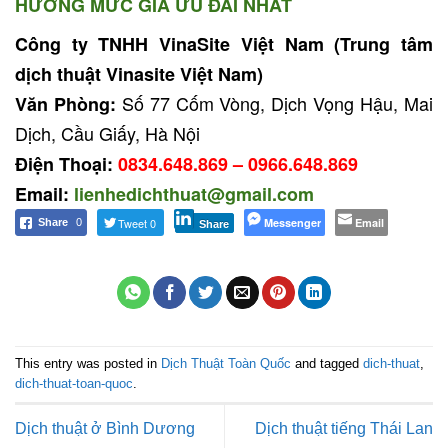
HƯỞNG MỨC GIÁ ƯU ĐÃI NHẤT
Công ty TNHH VinaSite Việt Nam (Trung tâm
dịch thuật Vinasite Việt Nam)
Số 77 Cốm Vòng, Dịch Vọng Hậu, Mai
Văn Phòng:
Dịch, Cầu Giấy, Hà Nội
Điện Thoại:
0834.648.869 – 0966.648.869
Email:
lienhedichthuat@gmail.com
Tweet 0
Messenger
Email
Share
0
Share
This entry was posted in
Dịch Thuật Toàn Quốc
and tagged
dich-thuat
,
dich-thuat-toan-quoc
.
Dịch thuật ở Bình Dương
Dịch thuật tiếng Thái Lan