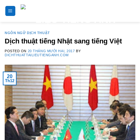
Skip
to
content
NGÔN NGỮ DỊCH THUẬT
Dịch thuật tiếng Nhật sang tiếng Việt
POSTED ON
20 THÁNG MƯỜI HAI, 2017
BY
DICHTHUATTAILIEUTIENGANH.COM
20
Th12