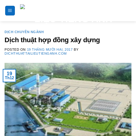
Skip
to
content
DỊCH CHUYÊN NGÀNH
Dịch thuật hợp đồng xây dựng
POSTED ON
19 THÁNG MƯỜI HAI, 2017
BY
DICHTHUATTAILIEUTIENGANH.COM
19
Th12