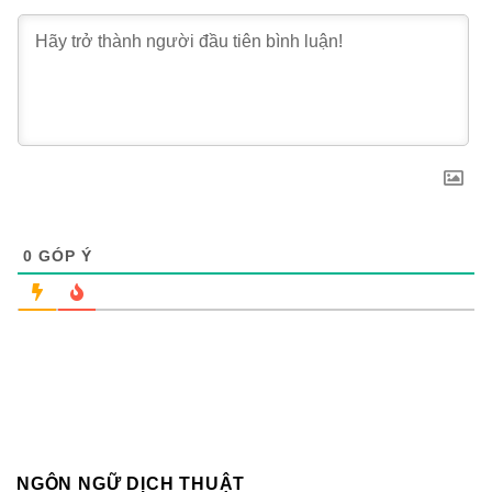
0
GÓP Ý
NGÔN NGỮ DỊCH THUẬT