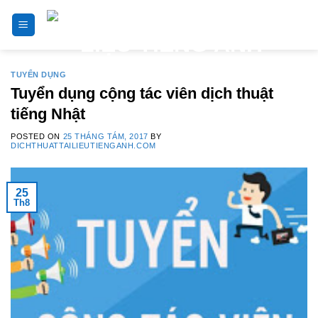
Skip
to
content
TUYỂN DỤNG
Tuyển dụng cộng tác viên dịch thuật
tiếng Nhật
POSTED ON
25 THÁNG TÁM, 2017
BY
DICHTHUATTAILIEUTIENGANH.COM
25
Th8