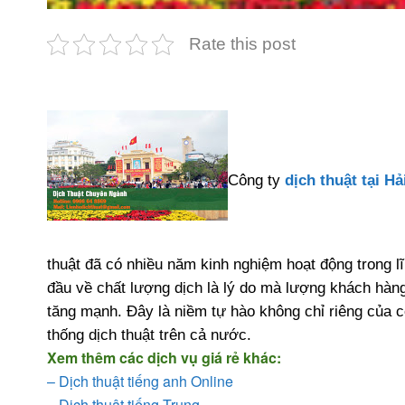
Rate this post
Công ty
dịch thuật tại H
thuật đã có nhiều năm kinh nghiệm hoạt động trong lĩ
đầu về chất lượng dịch là lý do mà lượng khách hàn
tăng mạnh. Đây là niềm tự hào không chỉ riêng của c
thống dịch thuật trên cả nước.
Xem thêm các dịch vụ giá rẻ khác:
– Dịch thuật tiếng anh Online
–
Dịch thuật tiếng Trung