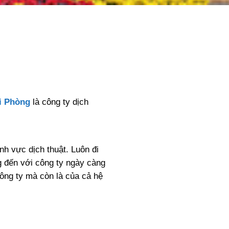
ải Phòng
là công ty dịch
nh vực dịch thuật. Luôn đi
g đến với công ty ngày càng
ông ty mà còn là của cả hệ