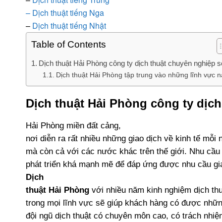
– Dịch thuật tiếng Nga
–
Dịch thuật tiếng Nhật
Table of Contents
Dịch thuật Hải Phòng công ty dịch thuật chuyên nghiệp s
Dịch thuật Hải Phòng tập trung vào những lĩnh vực 
Dịch thuật Hải Phòng công ty dịch
Hải Phòng miền đất cảng,
nơi diễn ra rất nhiều những giao dịch về kinh tế mỗi
mà còn cả với các nước khác trên thế giới. Nhu cầu
phát triển khá mạnh mẽ để đáp ứng được nhu cầu gi
Dịch
thuật Hải Phòng
với nhiều năm kinh nghiệm dịch th
trong mọi lĩnh vực sẽ giúp khách hàng có được nhữn
đội ngũ dịch thuật có chuyên môn cao, có trách nhiệ