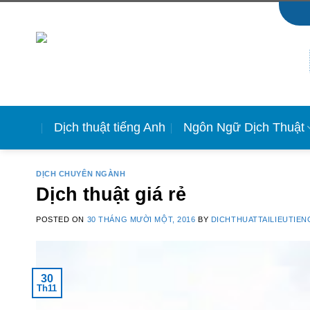
Skip
to
content
Dịch thuật tiếng Anh
Ngôn Ngữ Dịch Thuật
DỊCH CHUYÊN NGÀNH
Dịch thuật giá rẻ
POSTED ON
30 THÁNG MƯỜI MỘT, 2016
BY
DICHTHUATTAILIEUTIE
30
Th11