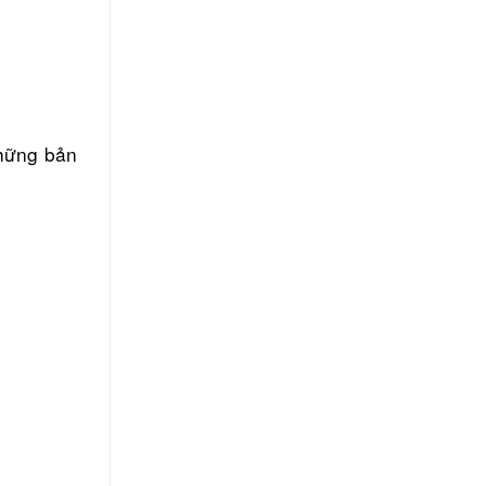
hững bản