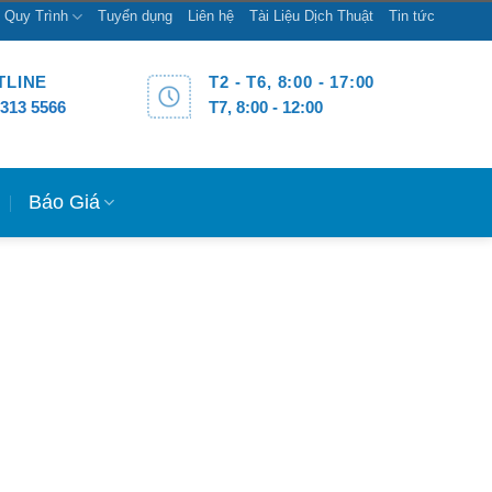
Quy Trình
Tuyển dụng
Liên hệ
Tài Liệu Dịch Thuật
Tin tức
TLINE
T2 - T6, 8:00 - 17:00
1313 5566
T7, 8:00 - 12:00
c
Báo Giá